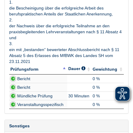
3.1.3.20
1.
und seine Grenzen
die Bescheinigung über die erfolgreiche Arbeit des
3.1.3.23
Schreibwerkstatt
berufspraktischen Anteils der Staatlichen Anerkennung,
2.
3.1.3.24
Theorien der Sozialen Arbeit
der Nachweis über die erfolgreiche Teilnahme an den
„Das mach’ ich! Zur
praxisbegleitenden Lehrveranstaltungen nach § 11 Absatz 4
Professionalität als
und
tbd
Sozialarbeiter:in“ - eine
3.
theoriegeleitete Fallwerkstatt
ein mit „bestanden“ bewerteter Abschlussbericht nach § 11
Absatz 5 des Erlasses des MfBWK des Landes SH vom
23.11.2021
Dauer
Prüfungsform
Gewichtung
Prüfungsform
Dauer
Gewichtung
Bericht
0 %
Bericht
0 %
Mündliche Prüfung
30 Minuten
0 %
Veranstaltungsspezifisch
0 %
Sonstiges