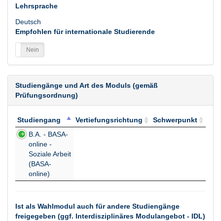
Lehrsprache
Deutsch
Empfohlen für internationale Studierende
a
Nein
Studiengänge und Art des Moduls (gemäß
Prüfungsordnung)
Studiengang
Vertiefungsrichtung
Schwerpunkt
Studiengang
Vertiefungsrichtung
Schwerpunkt
B.A. - BASA-
online -
Soziale Arbeit
(BASA-
online)
Ist als Wahlmodul auch für andere Studiengänge
freigegeben (ggf. Interdisziplinäres Modulangebot - IDL)