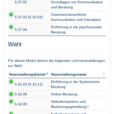
5.37.02
Grundlagen von Kommunikation
und Beratung
Zwischenmenschliche
5.37.03 (5.10.03)
Kommunikation und Interaktion
Einführung in die psychosoziale
5.37.04
Beratung
Wahl
Für dieses Modul stehen die folgenden Lehrveranstaltungen
zur Wahl.
Veranstaltungskürzel
Veranstaltungsname
Veranstaltungskürzel
Veranstaltungsname
Einführung in die Systemische
5.42.03 (5.10.11)
Beratung
5.42.08
Online-Beratung
Selbstkompetenz und
5.42.09
Beziehungsgestaltung I