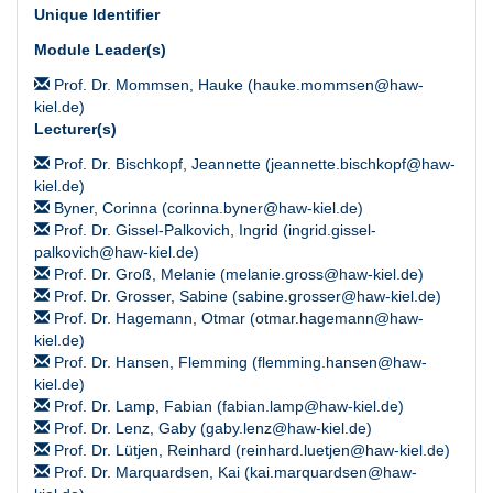
Unique Identifier
Module Leader(s)
Prof. Dr. Mommsen, Hauke (hauke.mommsen@haw-
kiel.de)
Lecturer(s)
Prof. Dr. Bischkopf, Jeannette (jeannette.bischkopf@haw-
kiel.de)
Byner, Corinna (corinna.byner@haw-kiel.de)
Prof. Dr. Gissel-Palkovich, Ingrid (ingrid.gissel-
palkovich@haw-kiel.de)
Prof. Dr. Groß, Melanie (melanie.gross@haw-kiel.de)
Prof. Dr. Grosser, Sabine (sabine.grosser@haw-kiel.de)
Prof. Dr. Hagemann, Otmar (otmar.hagemann@haw-
kiel.de)
Prof. Dr. Hansen, Flemming (flemming.hansen@haw-
kiel.de)
Prof. Dr. Lamp, Fabian (fabian.lamp@haw-kiel.de)
Prof. Dr. Lenz, Gaby (gaby.lenz@haw-kiel.de)
Prof. Dr. Lütjen, Reinhard (reinhard.luetjen@haw-kiel.de)
Prof. Dr. Marquardsen, Kai (kai.marquardsen@haw-