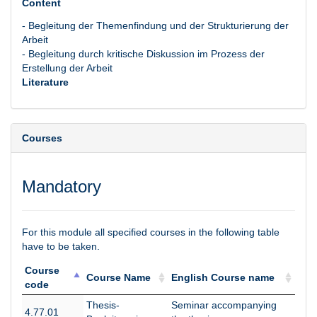
Content
- Begleitung der Themenfindung und der Strukturierung der
Arbeit
- Begleitung durch kritische Diskussion im Prozess der
Erstellung der Arbeit
Literature
Courses
Mandatory
For this module all specified courses in the following table
have to be taken.
Course
Course Name
English Course name
code
Course
Course Name
English Course name
Thesis-
Seminar accompanying
4.77.01
code