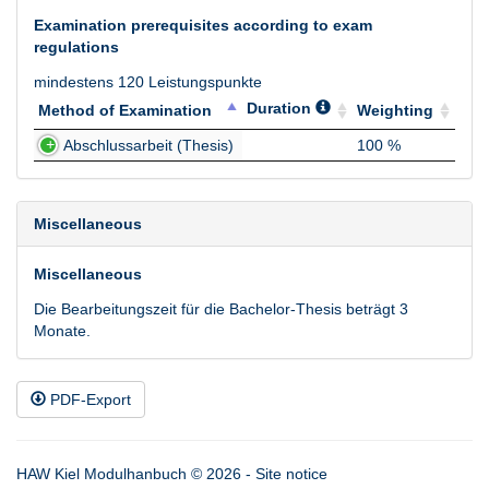
Examination prerequisites according to exam
regulations
mindestens 120 Leistungspunkte
Duration
Method of Examination
Weighting
Method of Examination
Duration
Weighting
Abschlussarbeit (Thesis)
100 %
Miscellaneous
Miscellaneous
Die Bearbeitungszeit für die Bachelor-Thesis beträgt 3
Monate.
PDF-Export
HAW Kiel Modulhanbuch © 2026 -
Site notice