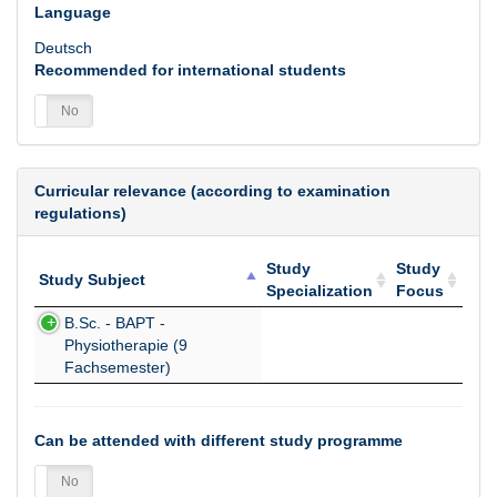
Language
Deutsch
Recommended for international students
es
No
Curricular relevance (according to examination
regulations)
Study
Study
Study Subject
Specialization
Focus
Study Subject
Study
Study
B.Sc. - BAPT -
Specialization
Focus
Physiotherapie (9
Fachsemester)
Can be attended with different study programme
es
No