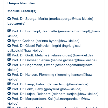
Unique Identifier
Module Leader(s)
Prof. Dr. Sperga, Marita (marita.sperga@haw-kiel.de)
Lecturer(s)
Prof. Dr. Bischkopf, Jeannette (jeannette.bischkopf@haw-
kiel.de)
Byner, Corinna (corinna.byner@haw-kiel.de)
Prof. Dr. Gissel-Palkovich, Ingrid (ingrid.gissel-
palkovich@haw-kiel.de)
Prof. Dr. Groß, Melanie (melanie.gross@haw-kiel.de)
Prof. Dr. Grosser, Sabine (sabine.grosser@haw-kiel.de)
Prof. Dr. Hagemann, Otmar (otmar.hagemann@haw-
kiel.de)
Prof. Dr. Hansen, Flemming (flemming.hansen@haw-
kiel.de)
Prof. Dr. Lamp, Fabian (fabian.lamp@haw-kiel.de)
Prof. Dr. Lenz, Gaby (gaby.lenz@haw-kiel.de)
Prof. Dr. Lütjen, Reinhard (reinhard.luetjen@haw-kiel.de)
Prof. Dr. Marquardsen, Kai (kai.marquardsen@haw-
kiel.de)