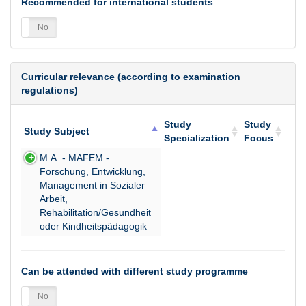
Recommended for international students
es
No
Curricular relevance (according to examination
regulations)
Study
Study
Study Subject
Specialization
Focus
Study Subject
Study
Study
M.A. - MAFEM -
Specialization
Focus
Forschung, Entwicklung,
Management in Sozialer
Arbeit,
Rehabilitation/Gesundheit
oder Kindheitspädagogik
Can be attended with different study programme
es
No