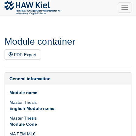
Toggl
navig
Module container
PDF-Export
General information
Module name
Master Thesis
English Module name
Master Thesis
Module Code
MA FEM M16