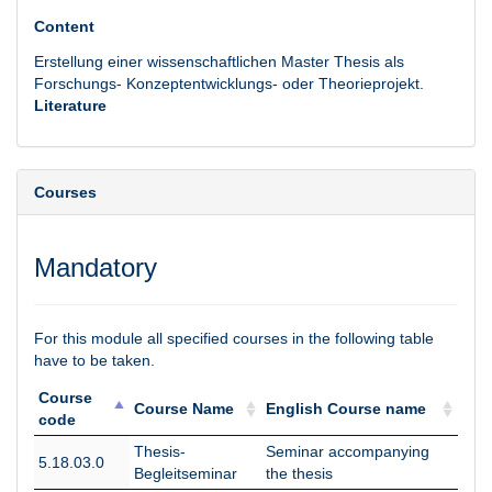
Content
Erstellung einer wissenschaftlichen Master Thesis als
Forschungs- Konzeptentwicklungs- oder Theorieprojekt.
Literature
Courses
Mandatory
For this module all specified courses in the following table
have to be taken.
Course
Course Name
English Course name
code
Course
Course Name
English Course name
Thesis-
Seminar accompanying
5.18.03.0
code
Begleitseminar
the thesis