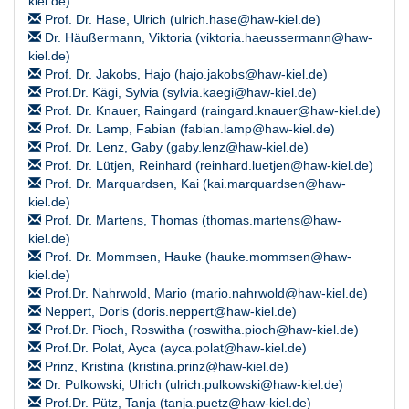
kiel.de)
Prof. Dr. Hase, Ulrich (ulrich.hase@haw-kiel.de)
Dr. Häußermann, Viktoria (viktoria.haeussermann@haw-
kiel.de)
Prof. Dr. Jakobs, Hajo (hajo.jakobs@haw-kiel.de)
Prof.Dr. Kägi, Sylvia (sylvia.kaegi@haw-kiel.de)
Prof. Dr. Knauer, Raingard (raingard.knauer@haw-kiel.de)
Prof. Dr. Lamp, Fabian (fabian.lamp@haw-kiel.de)
Prof. Dr. Lenz, Gaby (gaby.lenz@haw-kiel.de)
Prof. Dr. Lütjen, Reinhard (reinhard.luetjen@haw-kiel.de)
Prof. Dr. Marquardsen, Kai (kai.marquardsen@haw-
kiel.de)
Prof. Dr. Martens, Thomas (thomas.martens@haw-
kiel.de)
Prof. Dr. Mommsen, Hauke (hauke.mommsen@haw-
kiel.de)
Prof.Dr. Nahrwold, Mario (mario.nahrwold@haw-kiel.de)
Neppert, Doris (doris.neppert@haw-kiel.de)
Prof.Dr. Pioch, Roswitha (roswitha.pioch@haw-kiel.de)
Prof.Dr. Polat, Ayca (ayca.polat@haw-kiel.de)
Prinz, Kristina (kristina.prinz@haw-kiel.de)
Dr. Pulkowski, Ulrich (ulrich.pulkowski@haw-kiel.de)
Prof.Dr. Pütz, Tanja (tanja.puetz@haw-kiel.de)