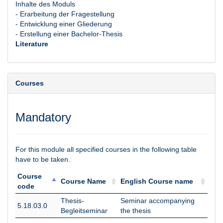
Inhalte des Moduls
- Erarbeitung der Fragestellung
- Entwicklung einer Gliederung
- Erstellung einer Bachelor-Thesis
Literature
Courses
Mandatory
For this module all specified courses in the following table
have to be taken.
Course
Course Name
English Course name
code
Course
Course Name
English Course name
Thesis-
Seminar accompanying
5.18.03.0
code
Begleitseminar
the thesis