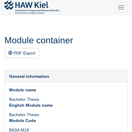
Toggl
navig
Module container
PDF-Export
General information
Module name
Bachelor Thesis
English Module name
Bachelor Thesis
Module Code
BASA M18