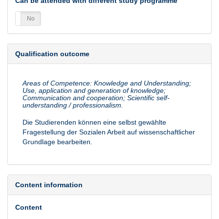
Can be attended with different study programme
es
No
Qualification outcome
Areas of Competence: Knowledge and Understanding;
Use, application and generation of knowledge;
Communication and cooperation; Scientific self-
understanding / professionalism.
Die Studierenden können eine selbst gewählte
Fragestellung der Sozialen Arbeit auf wissenschaftlicher
Grundlage bearbeiten.
Content information
Content