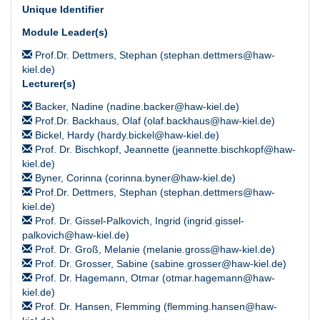
Unique Identifier
Module Leader(s)
Prof.Dr. Dettmers, Stephan (stephan.dettmers@haw-
kiel.de)
Lecturer(s)
Backer, Nadine (nadine.backer@haw-kiel.de)
Prof.Dr. Backhaus, Olaf (olaf.backhaus@haw-kiel.de)
Bickel, Hardy (hardy.bickel@haw-kiel.de)
Prof. Dr. Bischkopf, Jeannette (jeannette.bischkopf@haw-
kiel.de)
Byner, Corinna (corinna.byner@haw-kiel.de)
Prof.Dr. Dettmers, Stephan (stephan.dettmers@haw-
kiel.de)
Prof. Dr. Gissel-Palkovich, Ingrid (ingrid.gissel-
palkovich@haw-kiel.de)
Prof. Dr. Groß, Melanie (melanie.gross@haw-kiel.de)
Prof. Dr. Grosser, Sabine (sabine.grosser@haw-kiel.de)
Prof. Dr. Hagemann, Otmar (otmar.hagemann@haw-
kiel.de)
Prof. Dr. Hansen, Flemming (flemming.hansen@haw-