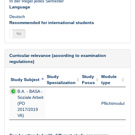
In der Regel jedes Semester
Language
Deutsch
Recommended for international students
es
No
Curricular relevance (according to examination
regulations)
Study
Study
Module
Study Subject
Specialization
Focus
type
Study Subject
Study
Study
Module
B.A. - BASA -
Specialization
Focus
type
Soziale Arbeit
(PO
Pflichtmodul
2017/2019
V6)