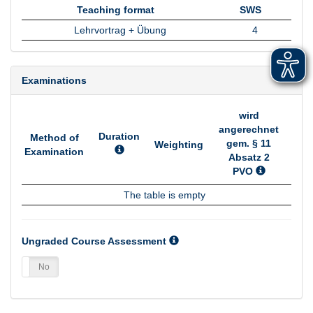
Teaching format
SWS
Teaching format
SWS
Lehrvortrag + Übung
4
Examinations
wird
angerechnet
Duration
Method of
gem. § 11
Weighting
Examination
Absatz 2
PVO
Method of
Duration
Weighting
wird
The table is empty
Examination
angerechnet
gem. § 11
Absatz 2
Ungraded Course Assessment
PVO
es
No