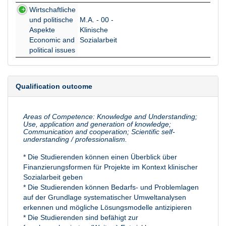
Module
Study
Study
Study
Wirtschaftliche
Subject
Specialization
Focus
und politische
M.A. - 00 -
Aspekte
Klinische
Economic and
Sozialarbeit
political issues
Qualification outcome
Areas of Competence: Knowledge and Understanding;
Use, application and generation of knowledge;
Communication and cooperation; Scientific self-
understanding / professionalism.
* Die Studierenden können einen Überblick über
Finanzierungsformen für Projekte im Kontext klinischer
Sozialarbeit geben
* Die Studierenden können Bedarfs- und Problemlagen
auf der Grundlage systematischer Umweltanalysen
erkennen und mögliche Lösungsmodelle antizipieren
* Die Studierenden sind befähigt zur