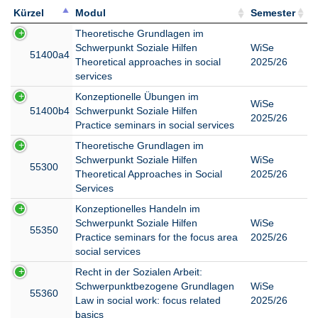
Kürzel
Modul
Semester
Kürzel
Modul
Semester
Theoretische Grundlagen im
Schwerpunkt Soziale Hilfen
WiSe
51400a4
Theoretical approaches in social
2025/26
services
Konzeptionelle Übungen im
WiSe
51400b4
Schwerpunkt Soziale Hilfen
2025/26
Practice seminars in social services
Theoretische Grundlagen im
Schwerpunkt Soziale Hilfen
WiSe
55300
Theoretical Approaches in Social
2025/26
Services
Konzeptionelles Handeln im
Schwerpunkt Soziale Hilfen
WiSe
55350
Practice seminars for the focus area
2025/26
social services
Recht in der Sozialen Arbeit:
Schwerpunktbezogene Grundlagen
WiSe
55360
Law in social work: focus related
2025/26
basics