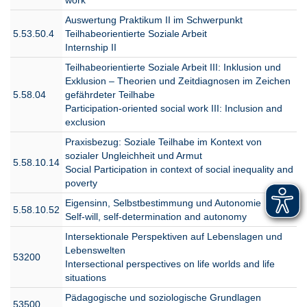
Internship II in Participation-Oriented
Social Work
Auswertung Praktikum II im Schwerpunkt
5.53.50.4
Teilhabeorientierte Soziale Arbeit
Arbeit: Eine multidisziplinäre
WiSe
Internship II
O4
Einführung
2025/26
Work: A Multidisciplinary Introduction
Teilhabeorientierte Soziale Arbeit III: Inklusion und
Exklusion – Theorien und Zeitdiagnosen im Zeichen
Arbeit: Eine multidisziplinäre
WiSe
5.58.04
gefährdeter Teilhabe
O4
Einführung
2026/27
Participation-oriented social work III: Inclusion and
Work: A Multidisciplinary Introduction
exclusion
Soziale Gerechtigkeit: Eine
Praxisbezug: Soziale Teilhabe im Kontext von
multidisziplinäre Einführung
O6
SoSe 2026
sozialer Ungleichheit und Armut
Social Justice: A Multidisciplinary
5.58.10.14
Social Participation in context of social inequality and
Introduction
poverty
Eigensinn, Selbstbestimmung und Autonomie
5.58.10.52
Self-will, self-determination and autonomy
Intersektionale Perspektiven auf Lebenslagen und
Lebenswelten
53200
Intersectional perspectives on life worlds and life
situations
Pädagogische und soziologische Grundlagen
53500