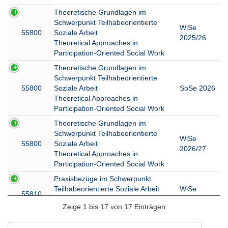
Theoretische Grundlagen im
Schwerpunkt Teilhabeorientierte
WiSe
55800
Soziale Arbeit
2025/26
Theoretical Approaches in
Participation-Oriented Social Work
Theoretische Grundlagen im
Schwerpunkt Teilhabeorientierte
55800
Soziale Arbeit
SoSe 2026
Theoretical Approaches in
Participation-Oriented Social Work
Theoretische Grundlagen im
Schwerpunkt Teilhabeorientierte
WiSe
55800
Soziale Arbeit
2026/27
Theoretical Approaches in
Participation-Oriented Social Work
Praxisbezüge im Schwerpunkt
Teilhabeorientierte Soziale Arbeit
WiSe
55810
Practice Seminars for the focus area
2025/26
Zeige 1 bis 17 von 17 Einträgen
Participation-Oriented Social Work
Praxisbezüge im Schwerpunkt