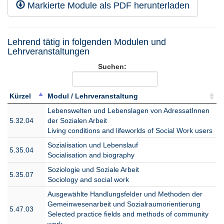
Markierte Module als PDF herunterladen
Teilhabeorientierte Soziale Arbeit
WiSe
55810
Practice Seminars for the focus area
2026/27
Participation-Oriented Social Work
Praxisbezüge im Schwerpunkt
Lehrend tätig in folgenden Modulen und
Lehrveranstaltungen
Teilhabeorientierte Soziale Arbeit
55810
SoSe 2026
Practice Seminars for the focus area
Suchen:
Participation-Oriented Social Work
Auswertung Praktikum II im
Schwerpunkt Teilhabeorientierte
Kürzel
Modul / Lehrveranstaltung
WiSe
55820
Soziale Arbeit
Kürzel
Modul / Lehrveranstaltung
2025/26
Lebenswelten und Lebenslagen von AdressatInnen
Internship II in Participation-Oriented
5.32.04
der Sozialen Arbeit
Social Work
Living conditions and lifeworlds of Social Work users
Auswertung Praktikum II im
Sozialisation und Lebenslauf
Schwerpunkt Teilhabeorientierte
5.35.04
WiSe
Socialisation and biography
55820
Soziale Arbeit
2026/27
Soziologie und Soziale Arbeit
Internship II in Participation-Oriented
5.35.07
Sociology and social work
Social Work
Ausgewählte Handlungsfelder und Methoden der
Auswertung Praktikum II im
Gemeinwesenarbeit und Sozialraumorientierung
Schwerpunkt Teilhabeorientierte
5.47.03
Selected practice fields and methods of community
55820
Soziale Arbeit
SoSe 2026
work