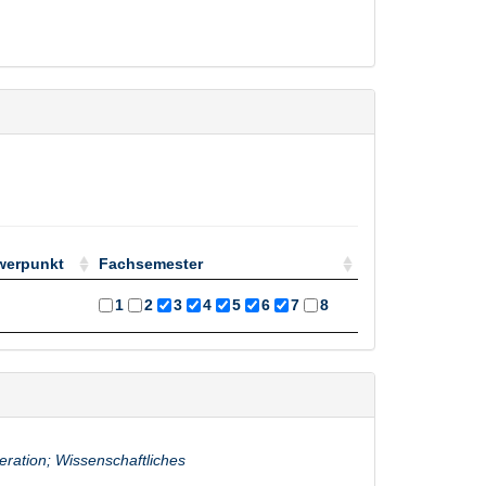
werpunkt
Fachsemester
werpunkt
Fachsemester
1
2
3
4
5
6
7
8
ation; Wissenschaftliches