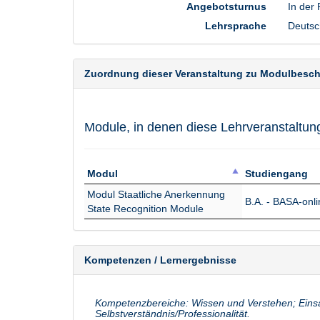
Angebotsturnus
In der
Lehrsprache
Deutsc
Zuordnung dieser Veranstaltung zu Modulbesc
Module, in denen diese Lehrveranstaltun
Modul
Studiengang
Modul
Studiengang
Modul Staatliche Anerkennung
B.A. - BASA-onli
State Recognition Module
Kompetenzen / Lernergebnisse
Kompetenzbereiche: Wissen und Verstehen; Eins
Selbstverständnis/Professionalität.